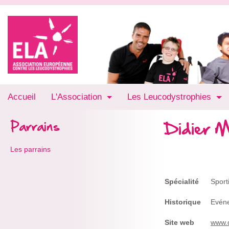
Accueil
L'Association
Les Leucodystrophies
Didier M
Parrains
Les parrains
Spécialité
Sporti
Historique
Evéne
Site web
www.d