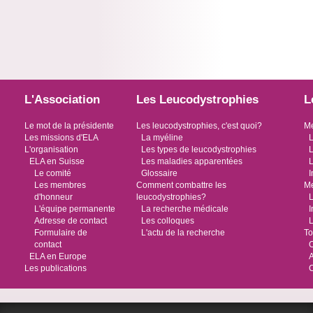
L'Association
Les Leucodystrophies
L
Le mot de la présidente
Les leucodystrophies, c'est quoi?
Me
Les missions d'ELA
La myéline
L
L'organisation
Les types de leucodystrophies
L
ELA en Suisse
Les maladies apparentées
L
Le comité
Glossaire
I
Les membres
Comment combattre les
Me
d'honneur
leucodystrophies?
L
L'équipe permanente
La recherche médicale
I
Adresse de contact
Les colloques
L
Formulaire de
L'actu de la recherche
To
contact
O
ELA en Europe
Les publications