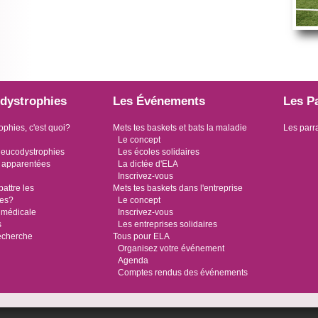
dystrophies
Les Événements
Les P
ophies, c'est quoi?
Mets tes baskets et bats la maladie
Les parr
Le concept
leucodystrophies
Les écoles solidaires
 apparentées
La dictée d'ELA
Inscrivez-vous
ttre les
Mets tes baskets dans l'entreprise
ies?
Le concept
 médicale
Inscrivez-vous
s
Les entreprises solidaires
recherche
Tous pour ELA
Organisez votre événement
Agenda
Comptes rendus des événements