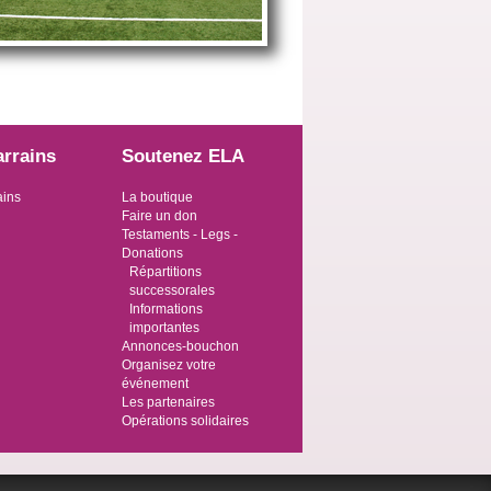
arrains
Soutenez ELA
ains
La boutique
Faire un don
Testaments - Legs -
Donations
Répartitions
successorales
Informations
importantes
Annonces-bouchon
Organisez votre
événement
Les partenaires
Opérations solidaires