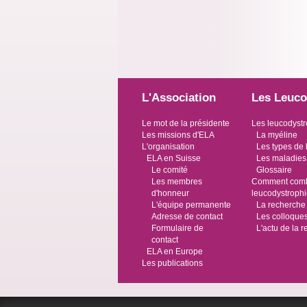
L'Association
Les Leuco
Le mot de la présidente
Les leucodystr
Les missions d'ELA
La myéline
L'organisation
Les types de 
ELA en Suisse
Les maladies
Le comité
Glossaire
Les membres
Comment comba
d'honneur
leucodystroph
L'équipe permanente
La recherche
Adresse de contact
Les colloque
Formulaire de
L'actu de la 
contact
ELA en Europe
Les publications