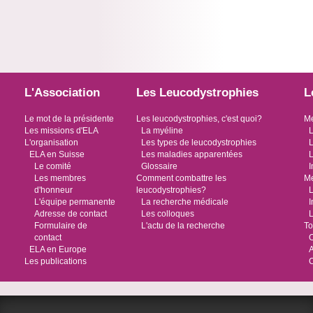
L'Association
Les Leucodystrophies
L
Le mot de la présidente
Les leucodystrophies, c'est quoi?
Me
Les missions d'ELA
La myéline
L
L'organisation
Les types de leucodystrophies
L
ELA en Suisse
Les maladies apparentées
L
Le comité
Glossaire
I
Les membres
Comment combattre les
Me
d'honneur
leucodystrophies?
L
L'équipe permanente
La recherche médicale
I
Adresse de contact
Les colloques
L
Formulaire de
L'actu de la recherche
To
contact
O
ELA en Europe
Les publications