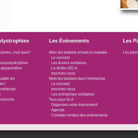
dystrophies
Les Événements
Les P
ophies, c'est quoi?
Mets tes baskets et bats la maladie
Les parr
Le concept
leucodystrophies
Les écoles solidaires
 apparentées
La dictée d'ELA
Inscrivez-vous
ttre les
Mets tes baskets dans l'entreprise
ies?
Le concept
 médicale
Inscrivez-vous
s
Les entreprises solidaires
recherche
Tous pour ELA
Organisez votre événement
Agenda
Comptes rendus des événements