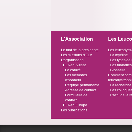
L'Association
Les Leuco
Le mot de la présidente
Les leucodystr
Les missions d'ELA
La myéline
L'organisation
Les types de 
ELA en Suisse
Les maladies
Le comité
Glossaire
Les membres
Comment comba
d'honneur
leucodystroph
L'équipe permanente
La recherche
Adresse de contact
Les colloque
Formulaire de
L'actu de la 
contact
ELA en Europe
Les publications