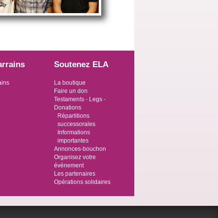
arrains
Soutenez ELA
ains
La boutique
Faire un don
Testaments - Legs -
Donations
Répartitions
successorales
Informations
importantes
Annonces-bouchon
Organisez votre
événement
Les partenaires
Opérations solidaires