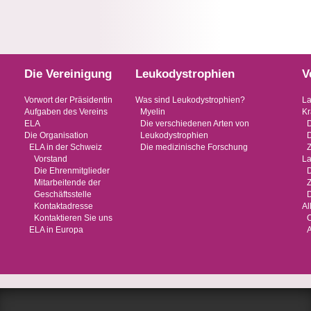
Die Vereinigung
Leukodystrophien
V
Vorwort der Präsidentin
Was sind Leukodystrophien?
La
Aufgaben des Vereins
Myelin
Kr
ELA
Die verschiedenen Arten von
Die Organisation
Leukodystrophien
ELA in der Schweiz
Die medizinische Forschung
Vorstand
La
Die Ehrenmitglieder
Mitarbeitende der
Geschäftsstelle
D
Kontaktadresse
Al
Kontaktieren Sie uns
O
ELA in Europa