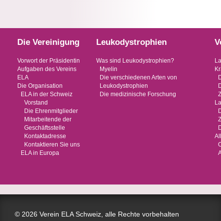
Die Vereinigung
Leukodystrophien
V
Vorwort der Präsidentin
Was sind Leukodystrophien?
La
Aufgaben des Vereins
Myelin
Kr
ELA
Die verschiedenen Arten von
Die Organisation
Leukodystrophien
ELA in der Schweiz
Die medizinische Forschung
Vorstand
La
Die Ehrenmitglieder
Mitarbeitende der
Geschäftsstelle
D
Kontaktadresse
Al
Kontaktieren Sie uns
O
ELA in Europa
© 2026 Verein ELA Schweiz, alle Rechte vorbehalten