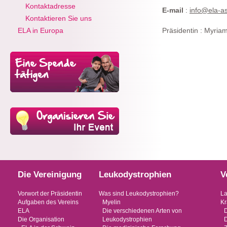
Kontaktadresse
E-mail
:
info@ela-a
Kontaktieren Sie uns
ELA in Europa
Präsidentin : Myria
Die Vereinigung
Leukodystrophien
V
Vorwort der Präsidentin
Was sind Leukodystrophien?
La
Aufgaben des Vereins
Myelin
Kr
ELA
Die verschiedenen Arten von
Die Organisation
Leukodystrophien