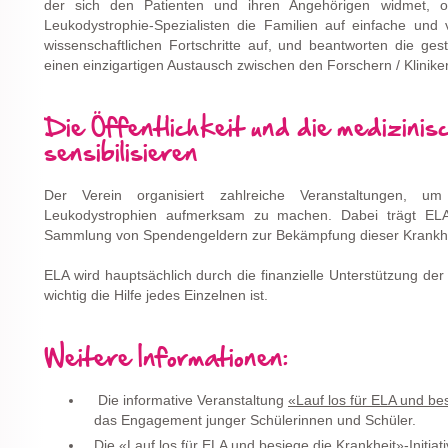
der sich den Patienten und ihren Angehörigen widmet, or
Leukodystrophie-Spezialisten die Familien auf einfache und 
wissenschaftlichen Fortschritte auf, und beantworten die ge
einen einzigartigen Austausch zwischen den Forschern / Klinike
Die Öffentlichkeit und die medizini
sensibilisieren
Der Verein organisiert zahlreiche Veranstaltungen, um 
Leukodystrophien aufmerksam zu machen. Dabei trägt E
Sammlung von Spendengeldern zur Bekämpfung dieser Krankhe
ELA wird hauptsächlich durch die finanzielle Unterstützung der Ö
wichtig die Hilfe jedes Einzelnen ist.
Weitere Informationen:
Die informative Veranstaltung
«Lauf los für ELA und be
das Engagement junger Schülerinnen und Schüler.
Die
«Lauf los für ELA und besiege die Krankheit»
-Initia