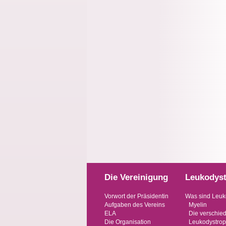
Die Vereinigung
Leukodyst
Vorwort der Präsidentin
Was sind Leuk
Aufgaben des Vereins
Myelin
ELA
Die verschie
Die Organisation
Leukodystrop