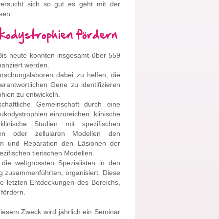
versucht sich so gut es geht mit der
sen.
kodystrophien fördern
Bis heute konnten insgesamt über 559
nanziert werden.
Forschungslaboren dabei zu helfen, die
rantwortlichen Gene zu identifizieren
hien zu entwickeln.
schaftliche Gemeinschaft durch eine
ukodystrophien einzureichen: klinische
linische Studien mit spezifischen
chen oder zellularen Modellen den
on und Reparation den Läsionen der
ifischen tierischen Modellen.
 die weltgrössten Spezialisten in den
g zusammenführten, organisiert. Diese
e letzten Entdeckungen des Bereichs,
fördern.
diesem Zweck wird jährlich ein Seminar