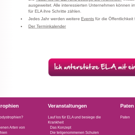
ausgeweitet. Alle interessierten Unternehmen können i
für ELA ihre Schritte zählen.
Jedes Jahr werden weitere
Events
für die Öffentlichkeit
Der Terminkalender
rophien
Veranstaltungen
Paten
odystrophien?
Lauf los für ELA und besiege die
Paten
Krankheit
denen Arten von
Das Konzept
hien
Die teilgenommenen Schulen