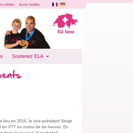
ès médias
Accès familles
ns
Soutenez ELA
ments
 lieu en 2016, le vice-président Serge
el en VTT en moins de six heures. En
n dans la cause qu’il souhaitait