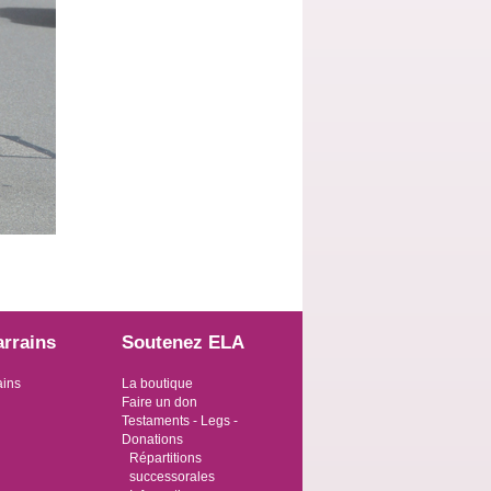
arrains
Soutenez ELA
ains
La boutique
Faire un don
Testaments - Legs -
Donations
Répartitions
successorales