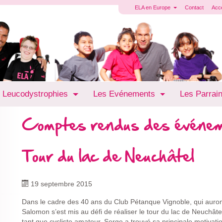
ELA en Europe
Contact
Acc
 Leucodystrophies
Les Evénements
Les Parrai
Comptes rendus des événe
Tour du lac de Neuchâtel
19 septembre 2015
Dans le cadre des 40 ans du Club Pétanque Vignoble, qui auront
Salomon s’est mis au défi de réaliser le tour du lac de Neuchât
tant que cycliste amateur, Serge a trouvé sa principale motivatio