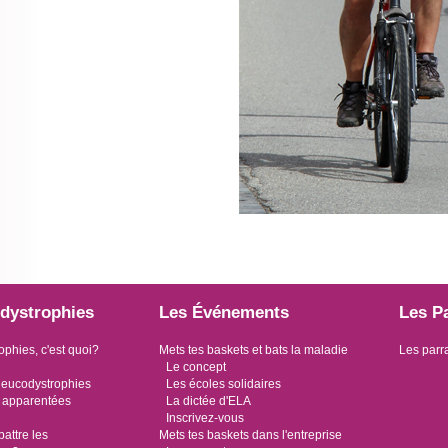
dystrophies
Les Événements
Les P
ophies, c'est quoi?
Mets tes baskets et bats la maladie
Les parr
Le concept
leucodystrophies
Les écoles solidaires
 apparentées
La dictée d'ELA
Inscrivez-vous
ttre les
Mets tes baskets dans l'entreprise