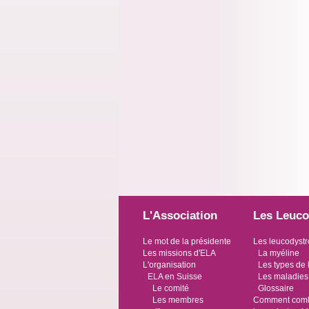
L'Association
Les Leuco
Le mot de la présidente
Les leucodystr
Les missions d'ELA
La myéline
L'organisation
Les types de 
ELA en Suisse
Les maladies
Le comité
Glossaire
Les membres
Comment comba