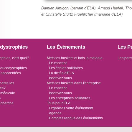
Damien Amigoni (parrain d'ELA), Arnaud Haefeli, T
et
Christelle Sturtz Froehlicher (marraine d'ELA)
dystrophies
Les Événements
Les P
ophies, c'est quoi?
Mets tes baskets et bats la maladie
Les parr
Le concept
leucodystrophies
Les écoles solidaires
 apparentées
La dictée d'ELA
Inscrivez-vous
ttre les
Mets tes baskets dans l'entreprise
ies?
Le concept
 médicale
Inscrivez-vous
s
Les entreprises solidaires
recherche
Tous pour ELA
Organisez votre événement
Agenda
Comptes rendus des événements