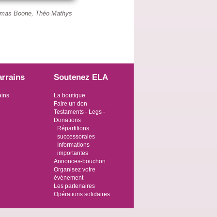
homas Boone, Théo Mathys
arrains
Soutenez ELA
ains
La boutique
Faire un don
Testaments - Legs -
Donations
Répartitions
successorales
Informations
importantes
Annonces-bouchon
Organisez votre
événement
Les partenaires
Opérations solidaires