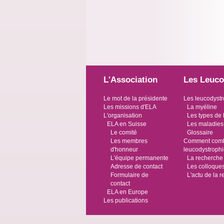
L'Association
Les Leuco
Le mot de la présidente
Les leucodystr
Les missions d'ELA
La myéline
L'organisation
Les types de 
ELA en Suisse
Les maladies
Le comité
Glossaire
Les membres
Comment comba
d'honneur
leucodystroph
L'équipe permanente
La recherche
Adresse de contact
Les colloque
Formulaire de
L'actu de la 
contact
ELA en Europe
Les publications