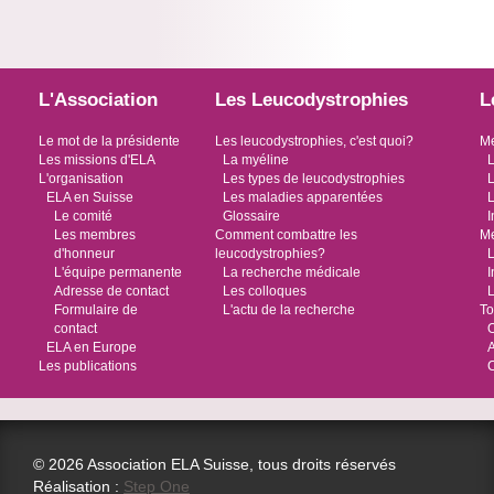
L'Association
Les Leucodystrophies
L
Le mot de la présidente
Les leucodystrophies, c'est quoi?
Me
Les missions d'ELA
La myéline
L
L'organisation
Les types de leucodystrophies
L
ELA en Suisse
Les maladies apparentées
L
Le comité
Glossaire
I
Les membres
Comment combattre les
Me
d'honneur
leucodystrophies?
L
L'équipe permanente
La recherche médicale
I
Adresse de contact
Les colloques
L
Formulaire de
L'actu de la recherche
To
contact
O
ELA en Europe
Les publications
© 2026 Association ELA Suisse, tous droits réservés
Réalisation :
Step One