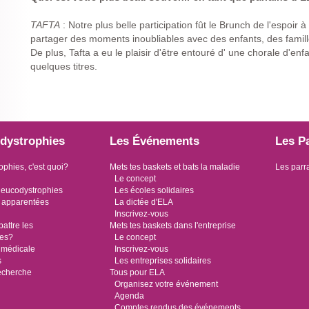
TAFTA
: Notre plus belle participation fût le Brunch de l'espoi
partager des moments inoubliables avec des enfants, des familles
De plus, Tafta a eu le plaisir d'être entouré d' une chorale d'en
quelques titres.
dystrophies
Les Événements
Les P
ophies, c'est quoi?
Mets tes baskets et bats la maladie
Les parr
Le concept
leucodystrophies
Les écoles solidaires
 apparentées
La dictée d'ELA
Inscrivez-vous
ttre les
Mets tes baskets dans l'entreprise
ies?
Le concept
 médicale
Inscrivez-vous
s
Les entreprises solidaires
recherche
Tous pour ELA
Organisez votre événement
Agenda
Comptes rendus des événements