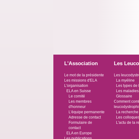
L'Association
Les Leuco
Le mot de la présidente
Les leucodystr
Les missions d'ELA
La myéline
L'organisation
Les types de 
ELA en Suisse
Les maladies
Le comité
Glossaire
Les membres
Comment comba
d'honneur
leucodystroph
L'équipe permanente
La recherche
Adresse de contact
Les colloque
Formulaire de
L'actu de la 
contact
ELA en Europe
Les publications