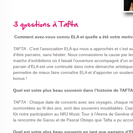
3 questions à Tafta
Comment avez-vous connu ELA et quelle a été votre motiva
TAFTA
: C'est l'association ELA qui nous a approchés et c'est 
d'être parrains, sans hésiter. Nous connaissions la cause par le
matchs d'exhibitions où il faisait l'ouverture accompagné d'un e
parrain d'ELA est une continuité dans notre démarche artistique 
permettre de mieux faire connaître ELA et d'apporter un soutien
bonus !
Quel est votre plus beau souvenir dans l’histoire de TAFTA
TAFTA
: Chaque date de concerts avec ses voyages, chaque réa
surmontées au fil des ans, sont des souvenirs inoubliables. Ce
fût notre participation au NRJ Music Tour à l'Arena de Genève 
la rencontre de Garou et de Pascal Obispo que Tafta a pu acc
Quel est votre plus beau souvenir en tant que parrains d’E