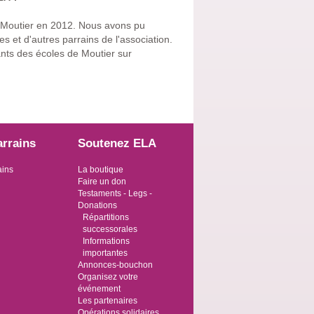
r à Moutier en 2012. Nous avons pu
 et d'autres parrains de l'association.
fants des écoles de Moutier sur
arrains
Soutenez ELA
ains
La boutique
Faire un don
Testaments - Legs -
Donations
Répartitions
successorales
Informations
importantes
Annonces-bouchon
Organisez votre
événement
Les partenaires
Opérations solidaires