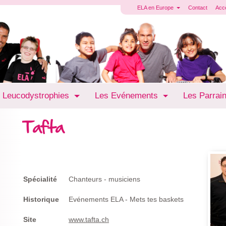
ELA en Europe
Contact
Acc
 Leucodystrophies
Les Evénements
Les Parrai
Tafta
Spécialité
Chanteurs - musiciens
Historique
Evénements ELA - Mets tes baskets
Site
www.tafta.ch