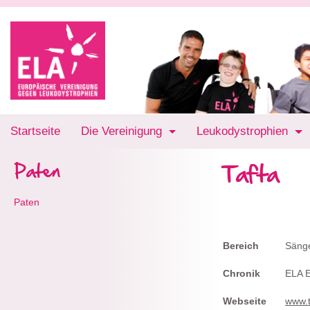
Startseite
Die Vereinigung
Leukodystrophien
Tafta
Paten
Paten
Bereich
Sänge
Chronik
ELA E
Webseite
www.t