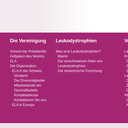
Die Vereinigung
Leukodystrophien
V
Vorwort der Präsidentin
Was sind Leukodystrophien?
La
Aufgaben des Vereins
Myelin
Kr
ELA
Die verschiedenen Arten von
Die Organisation
Leukodystrophien
ELA in der Schweiz
Die medizinische Forschung
Vorstand
La
Die Ehrenmitglieder
Mitarbeitende der
Geschäftsstelle
D
Kontaktadresse
Al
Kontaktieren Sie uns
O
ELA in Europa